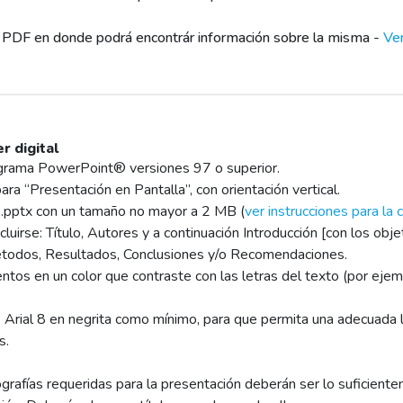
en PDF en donde podrá encontrár información sobre la misma -
Ver
r digital
rograma PowerPoint® versiones 97 o superior.
ara “Presentación en Pantalla”, con orientación vertical.
o .pptx con un tamaño no mayor a 2 MB (
ver instrucciones para la
cluirse: Título, Autores y a continuación Introducción [con los obj
Métodos, Resultados, Conclusiones y/o Recomendaciones.
mentos en un color que contraste con las letras del texto (por ejem
e Arial 8 en negrita como mínimo, para que permita una adecuada lec
s.
tografías requeridas para la presentación deberán ser lo suficiente