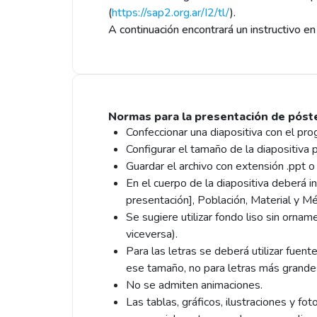
(
https://sap2.org.ar/I2/tl/
).
A continuación encontrará un instructivo 
Normas para la presentación de póste
Confeccionar una diapositiva con el p
Configurar el tamaño de la diapositiva p
Guardar el archivo con extensión .ppt 
En el cuerpo de la diapositiva deberá in
presentación], Población, Material y 
Se sugiere utilizar fondo liso sin orna
viceversa).
Para las letras se deberá utilizar fuent
ese tamaño, no para letras más grande
No se admiten animaciones.
Las tablas, gráficos, ilustraciones y fo