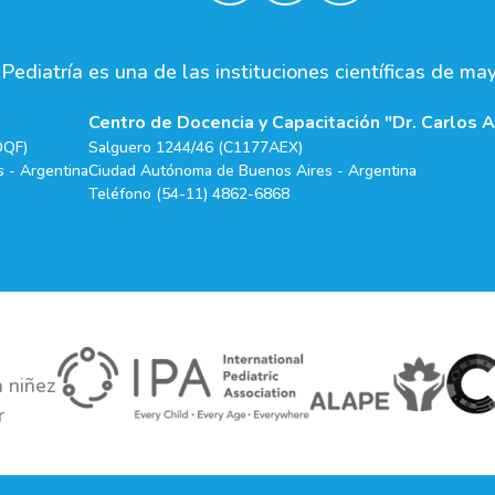
ediatría es una de las instituciones científicas de ma
Centro de Docencia y Capacitación "Dr. Carlos A
DQF)
Salguero 1244/46 (C1177AEX)
 - Argentina
Ciudad Autónoma de Buenos Aires - Argentina
Teléfono (54-11) 4862-6868
 niñez
r