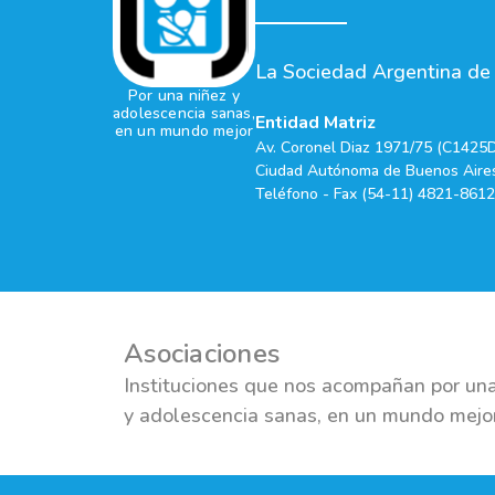
La Sociedad Argentina de P
Por una niñez y
adolescencia sanas,
Entidad Matriz
en un mundo mejor
Av. Coronel Diaz 1971/75 (C1425
Ciudad Autónoma de Buenos Aires
Teléfono - Fax (54-11) 4821-8612
Asociaciones
Instituciones que nos acompañan por una
y adolescencia sanas, en un mundo mejo