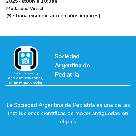
2025-
8:00h a 20:00h
Modalidad Virtual
(Se toma examen solo en años impares)
Sociedad
Argentina de
Pediatría
Por una niñez y
adolescencia sanas,
en un mundo mejor
La Sociedad Argentina de Pediatría es una de las
instituciones científicas de mayor antigüedad en
el país