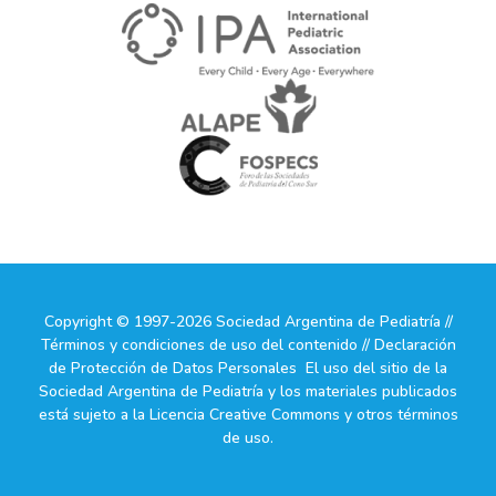
Copyright © 1997-2026 Sociedad Argentina de Pediatría //
Términos y condiciones de uso del contenido // Declaración
de Protección de Datos Personales El uso del sitio de la
Sociedad Argentina de Pediatría y los materiales publicados
está sujeto a la Licencia Creative Commons y otros términos
de uso.