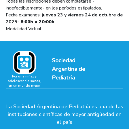
Todas las inscripciones deben completarse -
indefectiblemente- en los períodos estipulados.
Fecha exámenes:
jueves 23 y viernes 24 de octubre de
2025-
8:00h a 20:00h
Modalidad Virtual
Sociedad
Argentina de
Pediatría
Por una niñez y
adolescencia sanas,
en un mundo mejor
La Sociedad Argentina de Pediatría es una de las
instituciones científicas de mayor antigüedad en
el país