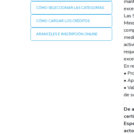
mant
CÓMO SELECCIONAR LAS CATEGORÍAS
exce
Las 
CÓMO CARGAR LOS CRÉDITOS
Minis
compr
ARANCELES E INSCRIPCIÓN ONLINE
medi
activ
requ
exce
En r
• Pr
• Apu
• Val
de su
De a
cert
Espe
acto