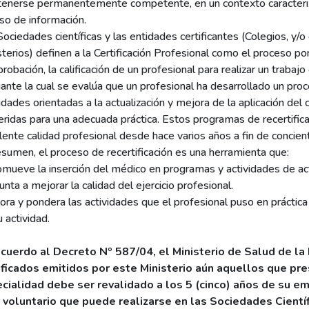
enerse permanentemente competente, en un contexto caracterizad
so de información.
Sociedades científicas y las entidades certificantes (Colegios, y/
terios) definen a la Certificación Profesional como el proceso por 
obación, la calificación de un profesional para realizar un trabajo
ante la cual se evalúa que un profesional ha desarrollado un pro
idades orientadas a la actualización y mejora de la aplicación del
eridas para una adecuada práctica. Estos programas de recertific
lente calidad profesional desde hace varios años a fin de concien
esumen, el proceso de recertificación es una herramienta que:
omueve la inserción del médico en programas y actividades de ac
nta a mejorar la calidad del ejercicio profesional.
ora y pondera las actividades que el profesional puso en práctica
 actividad.
cuerdo al Decreto Nº 587/04, el Ministerio de Salud de la N
ificados emitidos por este Ministerio aún aquellos que pre
cialidad debe ser revalidado a los 5 (cinco) años de su emis
 voluntario que puede realizarse en las Sociedades Cientí