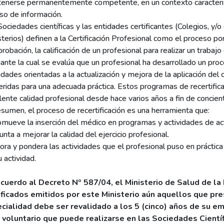
enerse permanentemente competente, en un contexto caracterizad
so de información.
Sociedades científicas y las entidades certificantes (Colegios, y/
terios) definen a la Certificación Profesional como el proceso por 
obación, la calificación de un profesional para realizar un trabajo
ante la cual se evalúa que un profesional ha desarrollado un pro
idades orientadas a la actualización y mejora de la aplicación del
eridas para una adecuada práctica. Estos programas de recertific
lente calidad profesional desde hace varios años a fin de concien
esumen, el proceso de recertificación es una herramienta que:
omueve la inserción del médico en programas y actividades de ac
nta a mejorar la calidad del ejercicio profesional.
ora y pondera las actividades que el profesional puso en práctica
 actividad.
cuerdo al Decreto Nº 587/04, el Ministerio de Salud de la N
ificados emitidos por este Ministerio aún aquellos que pre
cialidad debe ser revalidado a los 5 (cinco) años de su emis
 voluntario que puede realizarse en las Sociedades Cientí