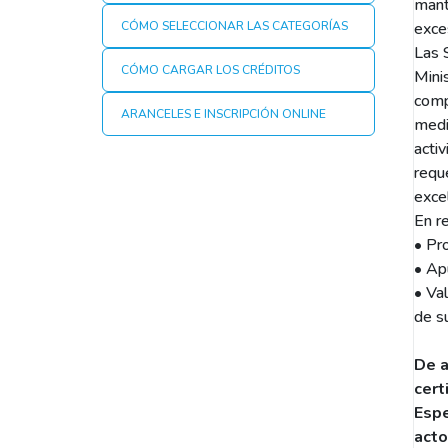
mant
CÓMO SELECCIONAR LAS CATEGORÍAS
exce
Las 
CÓMO CARGAR LOS CRÉDITOS
Minis
compr
ARANCELES E INSCRIPCIÓN ONLINE
medi
activ
requ
exce
En r
• Pr
• Apu
• Val
de su
De a
cert
Espe
acto