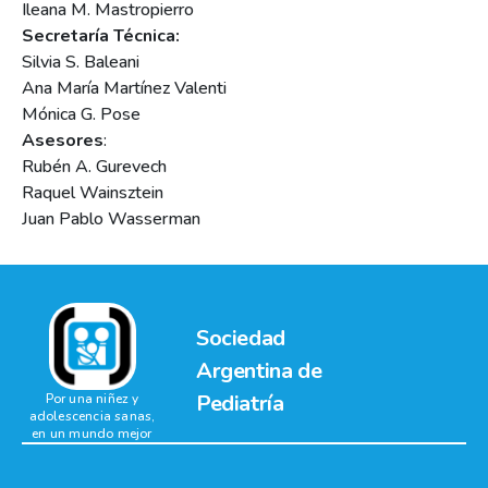
Ileana M. Mastropierro
Secretaría Técnica:
Silvia S. Baleani
Ana María Martínez Valenti
Mónica G. Pose
Asesores
:
Rubén A. Gurevech
Raquel Wainsztein
Juan Pablo Wasserman
Sociedad
Argentina de
Pediatría
Por una niñez y
adolescencia sanas,
en un mundo mejor