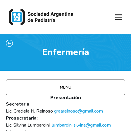
Enfermería
MENU
Presentación
Secretaria
Lic. Graciela N. Reinoso
graareinoso@gmail.com
Prosecretaria:
Lic. Silvina Lumbardini.
lumbardini.silvina@gmail.com