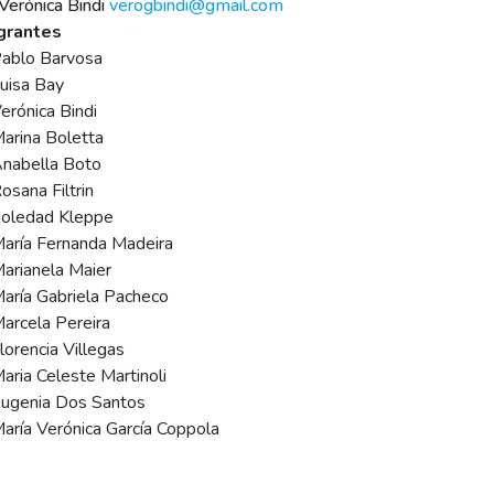
 Verónica Bindi
verogbindi@gmail.com
grantes
ablo Barvosa
uisa Bay
erónica Bindi
arina Boletta
nabella Boto
osana Filtrin
oledad Kleppe
aría Fernanda Madeira
arianela Maier
aría Gabriela Pacheco
arcela Pereira
lorencia Villegas
aria Celeste Martinoli
ugenia Dos Santos
aría Verónica García Coppola