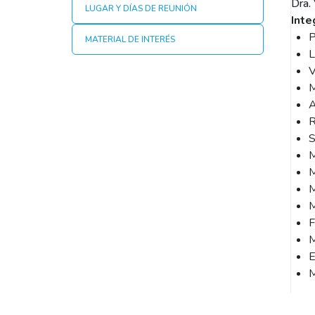
Dra.
LUGAR Y DÍAS DE REUNIÓN
Inte
P
MATERIAL DE INTERÉS
L
V
M
A
R
S
M
M
M
M
F
M
E
M