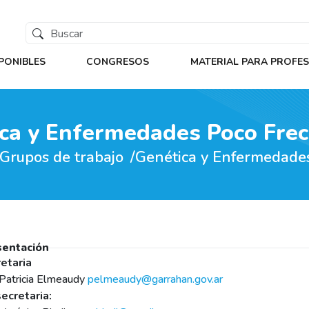
PONIBLES
CONGRESOS
MATERIAL PARA PROFE
ca y Enfermedades Poco Fre
Grupos de trabajo
Genética y Enfermedade
sentación
etaria
 Patricia Elmeaudy
pelmeaudy@garrahan.gov.ar
ecretaria: