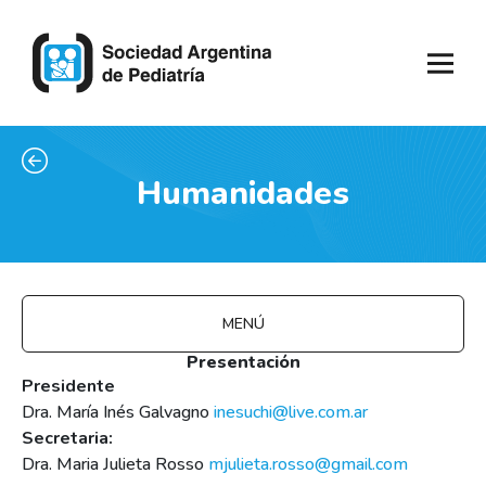
Humanidades
MENÚ
Presentación
Presidente
Dra. María Inés Galvagno
inesuchi@live.com.ar
Secretaria:
Dra. Maria Julieta Rosso
mjulieta.rosso@gmail.com