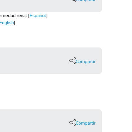
ermedad renal [
Español
]
English
]
Compartir
Compartir