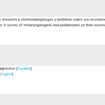
a: encuesta a otorrinolaringólogos y pediatras sobre sus recomen
s: A survey of otolaryngologists and pediatricians on their reco
agnóstico [
Español
]
[
English
]