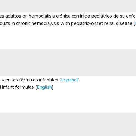
es adultos en hemodiálisis crónica con inicio pediátrico de su enf
adults in chronic hemodialysis with pediatric-onset renal disease [
 y en las fórmulas infantiles [
Español
]
 infant formulas [
English
]