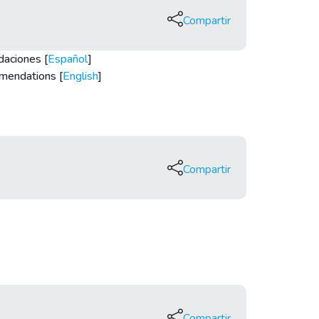
Compartir
daciones [
Español
]
mmendations [
English
]
Compartir
Compartir