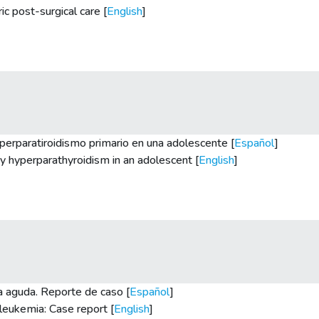
 post-surgical care [
English
]
iperparatiroidismo primario en una adolescente [
Español
]
ry hyperparathyroidism in an adolescent [
English
]
a aguda. Reporte de caso [
Español
]
leukemia: Case report [
English
]