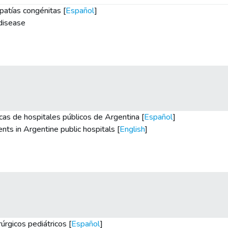
atías congénitas [
Español
]
 disease
cas de hospitales públicos de Argentina [
Español
]
ts in Argentine public hospitals [
English
]
úrgicos pediátricos [
Español
]